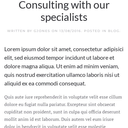
Consulting with our
specialists
WRITTEN BY
GJONES
ON
13/08/2016
. POSTED IN
BLOG
.
Lorem ipsum dolor sit amet, consectetur adipisici
elit, sed eiusmod tempor incidunt ut labore et
dolore magna aliqua. Ut enim ad minim veniam,
quis nostrud exercitation ullamco laboris nisi ut
aliquid ex ea commodi consequat.
Quis aute iure reprehenderit in voluptate velit esse cillum
dolore eu fugiat nulla pariatur. Excepteur sint obcaecat
cupiditat non proident, sunt in culpa qui officia deserunt
mollit anim id est laborum. Duis autem vel eum iriure
dolor in hendrerit in vulputate velit esse molestie